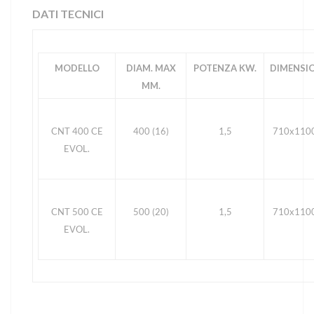
DATI TECNICI
MODELLO
DIAM. MAX
POTENZA KW.
DIMENSIO
MM.
CNT 400 CE
400 (16)
1,5
710x110
EVOL.
CNT 500 CE
500 (20)
1,5
710x110
EVOL.