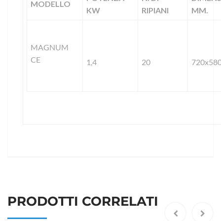
MODELLO
KW
RIPIANI
MM.
MAGNUM
CE
1,4
20
720x58
PRODOTTI CORRELATI