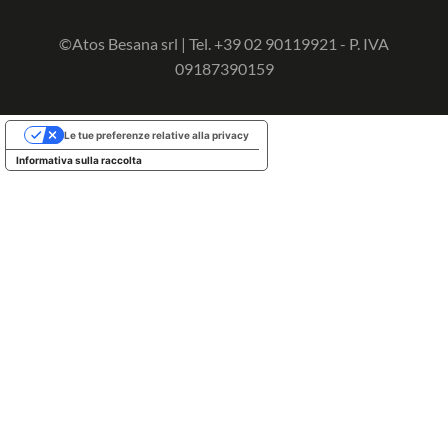
©Atos Besana srl | Tel. +39 02 90119921 - P. IVA
09187390159
Le tue preferenze relative alla privacy
Informativa sulla raccolta