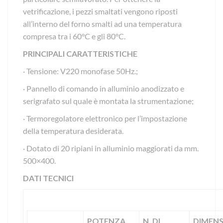
vetrificazione, i pezzi smaltati vengono riposti
all’interno del forno smalti ad una temperatura
compresa tra i 60°C e gli 80°C.
PRINCIPALI CARATTERISTICHE
· Tensione: V220 monofase 50Hz.;
· Pannello di comando in alluminio anodizzato e
serigrafato sul quale è montata la strumentazione;
· Termoregolatore elettronico per l’impostazione
della temperatura desiderata.
· Dotato di 20 ripiani in alluminio maggiorati da mm.
500×400.
DATI TECNICI
POTENZA
N. DI
DIMENS